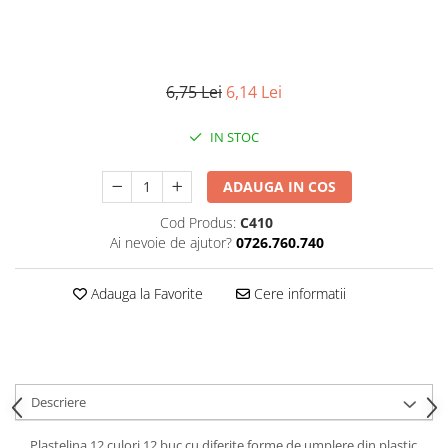
6,75 Lei
6,14 Lei
IN STOC
ADAUGA IN COS
Cod Produs:
C410
Ai nevoie de ajutor?
0726.760.740
Adauga la Favorite
Cere informatii
Descriere
Plastelina 12 culori 12 buc cu diferite forme de umplere din plastic