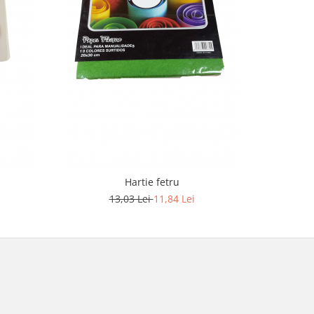
-9%
Hartie fetru
H
13,03 Lei
11,84 Lei