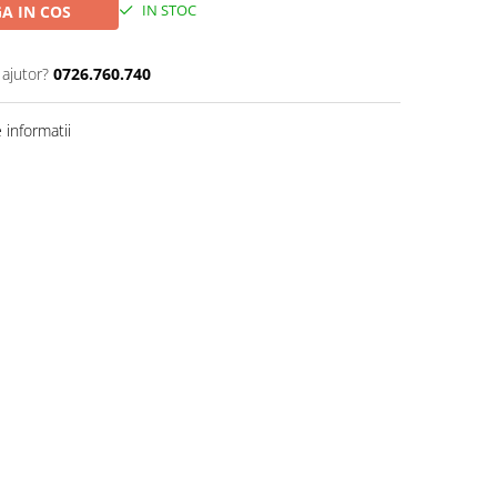
IN STOC
A IN COS
 ajutor?
0726.760.740
informatii