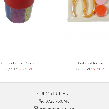
Sclipici borcan 6 culori
Embos 4 forme
8,51 Lei
7,74 Lei
17,36 Lei
15,78 Lei
SUPORT CLIENTI
0726.760.740
vanzari@ciobicom.ro