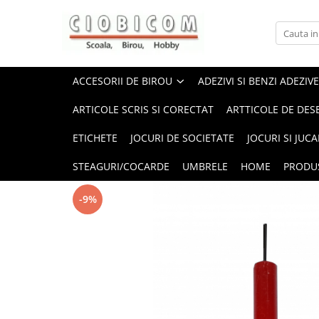
Accesorii de birou
Articole din hartie
Alonje
Cartoane
ACCESORII DE BIROU
ADEZIVI SI BENZI ADEZIVE
Capsatoare,capse,decapsatoare
Notes-uri adezive
ARTICOLE SCRIS SI CORECTAT
ARTTICOLE DE DES
Foarfeci si cuttere
Plicuri
ETICHETE
JOCURI DE SOCIETATE
JOCURI SI JUCA
Perforatoare
Role casa marcat si fax
Suporti birou
Tipizate
STEAGURI/COCARDE
UMBRELE
HOME
PRODU
-9%