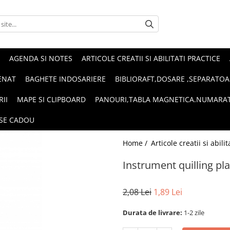
AGENDA SI NOTES
ARTICOLE CREATII SI ABILITATI PRACTICE
ENAT
BAGHETE INDOSARIERE
BIBLIORAFT,DOSARE ,SEPARATOA
RII
MAPE SI CLIPBOARD
PANOURI,TABLA MAGNETICA.NUMARA
SE CADOU
Home /
Articole creatii si abili
Instrument quilling pla
2,08 Lei
1,89 Lei
Durata de livrare:
1-2 zile