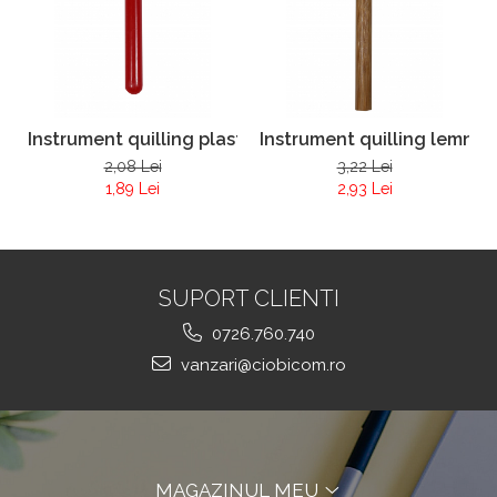
Instrument quilling plastic
Instrument quilling lemn
2,08 Lei
3,22 Lei
1,89 Lei
2,93 Lei
SUPORT CLIENTI
0726.760.740
vanzari@ciobicom.ro
MAGAZINUL MEU