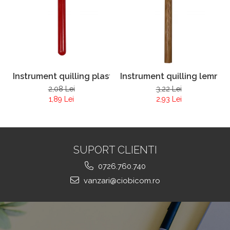
Instrument quilling plastic
Instrument quilling lemn
2,08 Lei
3,22 Lei
1,89 Lei
2,93 Lei
SUPORT CLIENTI
0726.760.740
vanzari@ciobicom.ro