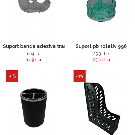
Suport banda adeziva transparent
Suport pix rotativ 996
1,64 Lei
25,31 Lei
1,49 Lei
23,01 Lei
-9%
-9%