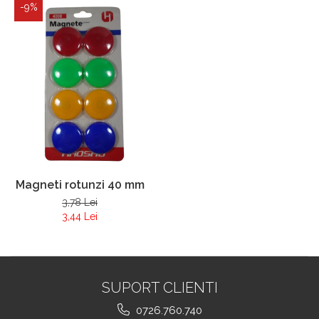
-9%
Magneti rotunzi 40 mm
3,78 Lei
3,44 Lei
SUPORT CLIENTI
0726.760.740