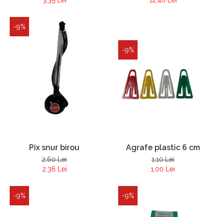
-9%
-9%
Agrafe plastic 6 cm
Pix snur birou
1,10 Lei
2,60 Lei
1,00 Lei
2,36 Lei
-9%
-9%