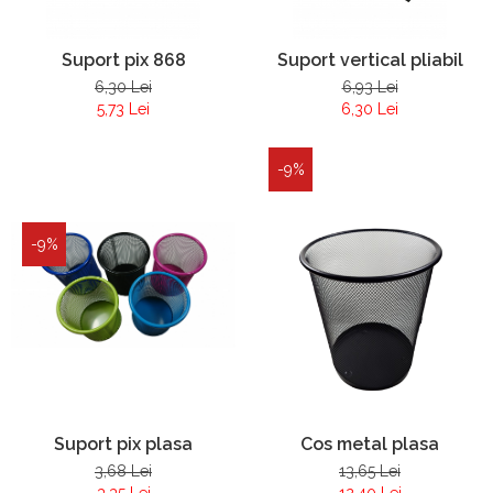
Suport pix 868
Suport vertical pliabil
6,30 Lei
6,93 Lei
5,73 Lei
6,30 Lei
-9%
-9%
Suport pix plasa
Cos metal plasa
3,68 Lei
13,65 Lei
3,35 Lei
12,40 Lei