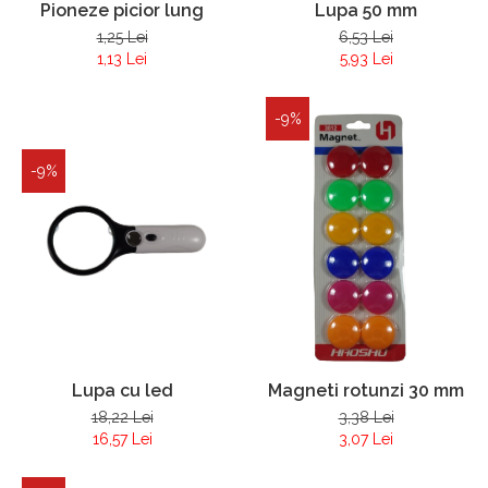
Pioneze picior lung
Lupa 50 mm
1,25 Lei
6,53 Lei
1,13 Lei
5,93 Lei
-9%
-9%
Lupa cu led
Magneti rotunzi 30 mm
18,22 Lei
3,38 Lei
16,57 Lei
3,07 Lei