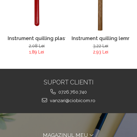
Instrument quilling plastic
Instrument quilling lemn
2,08 Lei
3,22 Lei
1,89 Lei
2,93 Lei
SUPORT CLIENTI
0726.760.740
vanzari@ciobicom.ro
MAGAZINUL MEU