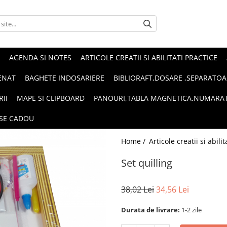
AGENDA SI NOTES
ARTICOLE CREATII SI ABILITATI PRACTICE
ENAT
BAGHETE INDOSARIERE
BIBLIORAFT,DOSARE ,SEPARATOA
RII
MAPE SI CLIPBOARD
PANOURI,TABLA MAGNETICA.NUMARA
SE CADOU
Home /
Articole creatii si abili
Set quilling
38,02 Lei
34,56 Lei
Durata de livrare:
1-2 zile