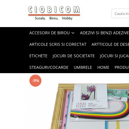
Accesorii de birou
Articole din hartie
Alonje
Cartoane
ACCESORII DE BIROU
ADEZIVI SI BENZI ADEZIVE
Capsatoare,capse,decapsatoare
Notes-uri adezive
ARTICOLE SCRIS SI CORECTAT
ARTTICOLE DE DES
Foarfeci si cuttere
Plicuri
ETICHETE
JOCURI DE SOCIETATE
JOCURI SI JUCA
Perforatoare
Role casa marcat si fax
Suporti birou
Tipizate
STEAGURI/COCARDE
UMBRELE
HOME
PRODU
-9%