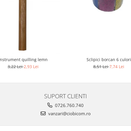
Instrument quilling lemn
Sclipici borcan 6 culori
3,22 Lei
2,93 Lei
8,51 Lei
7,74 Lei
SUPORT CLIENTI
0726.760.740
vanzari@ciobicom.ro