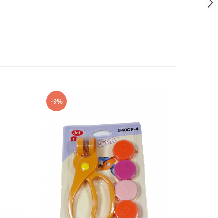
-9%
-9%