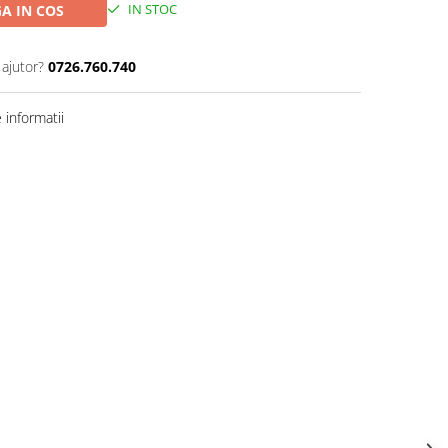
IN STOC
A IN COS
 ajutor?
0726.760.740
informatii