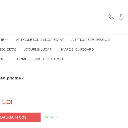
TIE
ARTICOLE SCRIS SI CORECTAT
ARTTICOLE DE DESENAT
SOCIETATE
JOCURI SI JUCARII
MAPE SI CLIPBOARD
RELE
HOME
PRODUSE CADOU
litati practice /
 Lei
IN STOC
DAUGA IN COS