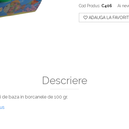
Cod Produs:
C406
Ai nev
ADAUGA LA FAVORIT
Descriere
ri de baza in borcanele de 100 gr.
dus