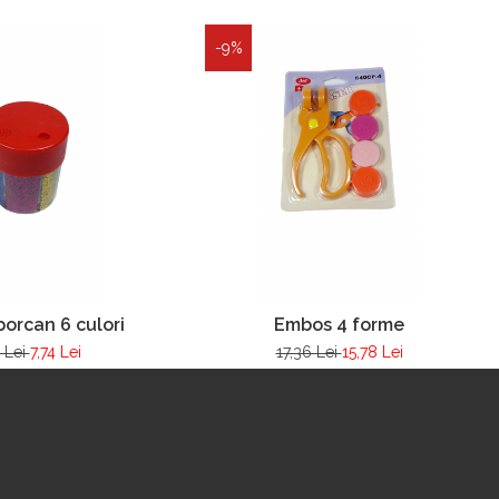
-9%
 borcan 6 culori
Embos 4 forme
1 Lei
7,74 Lei
17,36 Lei
15,78 Lei