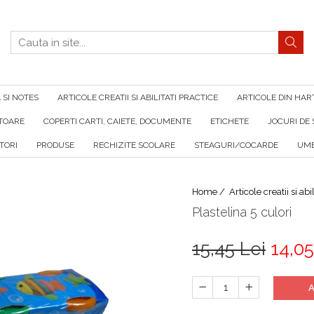
SI NOTES
ARTICOLE CREATII SI ABILITATI PRACTICE
ARTICOLE DIN HAR
ATOARE
COPERTI CARTI, CAIETE, DOCUMENTE
ETICHETE
JOCURI DE 
TORI
PRODUSE
RECHIZITE SCOLARE
STEAGURI/COCARDE
UMB
Home /
Articole creatii si abi
Plastelina 5 culori
15,45 Lei
14,05
A