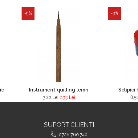
-9%
-9%
ic
Instrument quilling lemn
Sclipici
3,22 Lei
2,93 Lei
8,5
SUPORT CLIENTI
0726.760.740