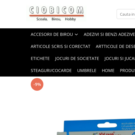
Accesorii de birou
Articole din hartie
Alonje
Cartoane
ACCESORII DE BIROU
ADEZIVI SI BENZI ADEZIVE
Capsatoare,capse,decapsatoare
Notes-uri adezive
ARTICOLE SCRIS SI CORECTAT
ARTTICOLE DE DES
Foarfeci si cuttere
Plicuri
ETICHETE
JOCURI DE SOCIETATE
JOCURI SI JUCA
Perforatoare
Role casa marcat si fax
Suporti birou
Tipizate
STEAGURI/COCARDE
UMBRELE
HOME
PRODU
-9%