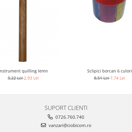
Instrument quilling lemn
Sclipici borcan 6 culori
3,22 Lei
2,93 Lei
8,51 Lei
7,74 Lei
SUPORT CLIENTI
0726.760.740
vanzari@ciobicom.ro