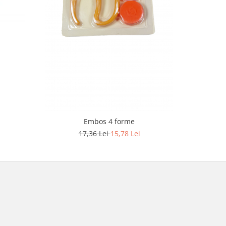
-9%
Embos 4 forme
17,36 Lei
15,78 Lei