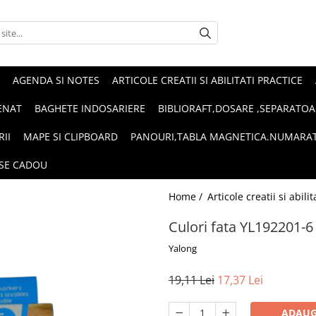
AGENDA SI NOTES
ARTICOLE CREATII SI ABILITATI PRACTICE
ENAT
BAGHETE INDOSARIERE
BIBLIORAFT,DOSARE ,SEPARATOA
RII
MAPE SI CLIPBOARD
PANOURI,TABLA MAGNETICA.NUMARA
SE CADOU
Home /
Articole creatii si abili
Culori fata YL192201-6
Yalong
19,11 Lei
17,37 Lei
ADAUG