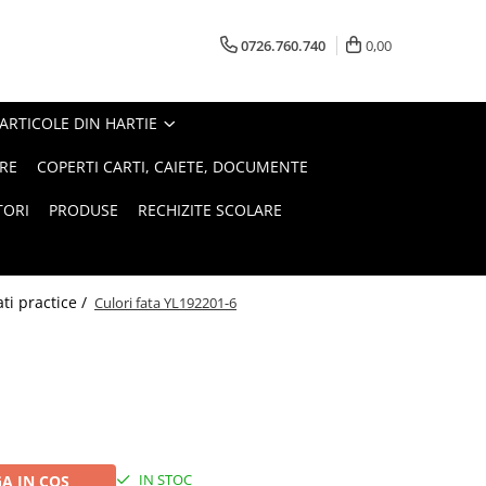
0726.760.740
0,00
ARTICOLE DIN HARTIE
RE
COPERTI CARTI, CAIETE, DOCUMENTE
TORI
PRODUSE
RECHIZITE SCOLARE
tati practice /
Culori fata YL192201-6
IN STOC
A IN COS