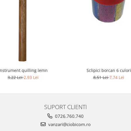
Instrument quilling lemn
Sclipici borcan 6 culori
3,22 Lei
2,93 Lei
8,51 Lei
7,74 Lei
SUPORT CLIENTI
0726.760.740
vanzari@ciobicom.ro