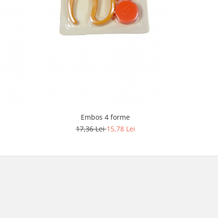
-9%
Embos 4 forme
17,36 Lei
15,78 Lei