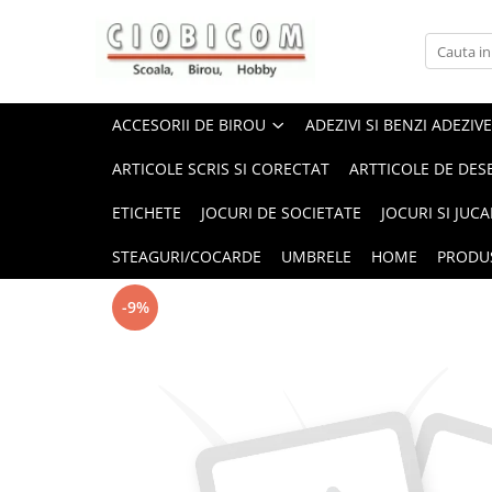
Accesorii de birou
Articole din hartie
Alonje
Cartoane
ACCESORII DE BIROU
ADEZIVI SI BENZI ADEZIVE
Capsatoare,capse,decapsatoare
Notes-uri adezive
ARTICOLE SCRIS SI CORECTAT
ARTTICOLE DE DES
Foarfeci si cuttere
Plicuri
ETICHETE
JOCURI DE SOCIETATE
JOCURI SI JUCA
Perforatoare
Role casa marcat si fax
Suporti birou
Tipizate
STEAGURI/COCARDE
UMBRELE
HOME
PRODU
-9%