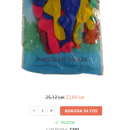
25,12 Lei
22,84 Lei
ADAUGA IN COS
IN STOC
Cod Produs:
C341