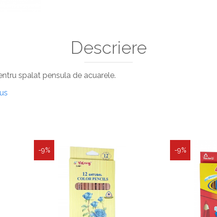
Descriere
entru spalat pensula de acuarele.
dus
-9%
-9%