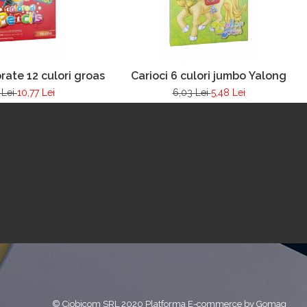
rate 12 culori groase
Carioci 6 culori jumbo Yalong
 Lei
10,77 Lei
6,03 Lei
5,48 Lei
© Ciobicom SRL 2020
Platforma E-commerce by Gomag