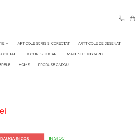
TIE
ARTICOLE SCRIS SI CORECTAT
ARTTICOLE DE DESENAT
SOCIETATE
JOCURI SI JUCARII
MAPE SI CLIPBOARD
RELE
HOME
PRODUSE CADOU
ei
IN STOC
DAUGA IN COS