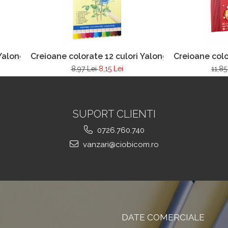
 Yalong 830041
Creioane colorate 12 culori Yalong 83032
Creioane colo
8,97 Lei
8,15 Lei
11,85
SUPORT CLIENTI
0726.760.740
vanzari@ciobicom.ro
DATE COMERCIALE