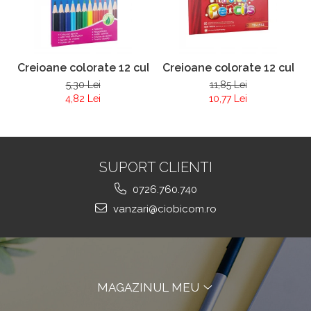
Creioane colorate 12 culori Yalong 830041
Creioane colorate 12 culor
5,30 Lei
11,85 Lei
4,82 Lei
10,77 Lei
SUPORT CLIENTI
0726.760.740
vanzari@ciobicom.ro
MAGAZINUL MEU