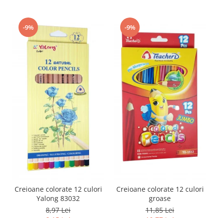
-9%
-9%
Creioane colorate 12 culori
Creioane colorate 12 culori
Yalong 83032
groase
8,97 Lei
11,85 Lei