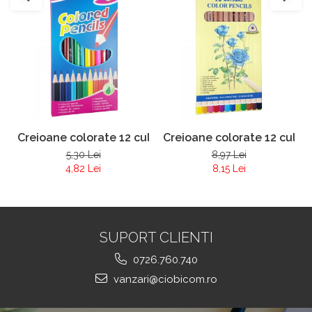
Creioane colorate 12 culori Yalong 830041
Creioane colorate 12 culor
5,30 Lei
8,97 Lei
4,82 Lei
8,15 Lei
SUPORT CLIENTI
0726.760.740
vanzari@ciobicom.ro