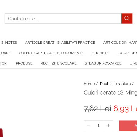
SI NOTES
ARTICOLE CREATII SI ABILITATI PRACTICE
ARTICOLE DIN HAR
ATOARE
COPERTI CARTI, CAIETE, DOCUMENTE
ETICHETE
JOCURI DE 
TORI
PRODUSE
RECHIZITE SCOLARE
STEAGURI/COCARDE
UMB
Home /
Rechizite scolare /
Culori cerate 18 Min
7,62 Lei
6,93 L
A