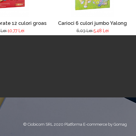
rate 12 culori groase
Carioci 6 culori jumbo Yalong
 Lei
10,77 Lei
6,03 Lei
5,48 Lei
© Ciobicom SRL 2020
Platforma E-commerce by Gomag