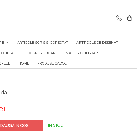
TIE
ARTICOLE SCRIS SI CORECTAT
ARTTICOLE DE DESENAT
SOCIETATE
JOCURI SI JUCARII
MAPE SI CLIPBOARD
RELE
HOME
PRODUSE CADOU
gda
ei
IN STOC
DAUGA IN COS