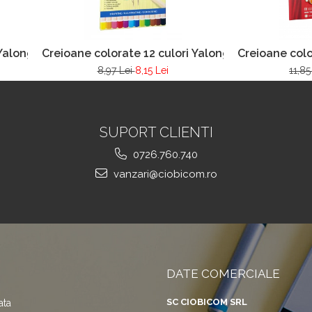
 Yalong 830041
Creioane colorate 12 culori Yalong 83032
Creioane colo
8,97 Lei
8,15 Lei
11,85
SUPORT CLIENTI
0726.760.740
vanzari@ciobicom.ro
DATE COMERCIALE
SC CIOBICOM SRL
ata