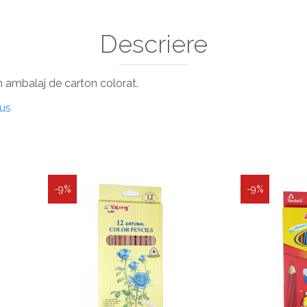
Descriere
un ambalaj de carton colorat.
dus
-9%
-9%