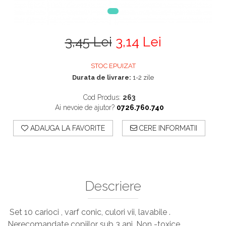
3,45 Lei
3,14 Lei
STOC EPUIZAT
Durata de livrare:
1-2 zile
Cod Produs:
263
Ai nevoie de ajutor?
0726.760.740
ADAUGA LA FAVORITE
CERE INFORMATII
Descriere
Set 10 carioci , varf conic, culori vii, lavabile .
Nerecomandate copiilor sub 3 ani. Non -toxice.