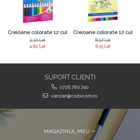
Creioane colorate 12 culori Yalong 830041
Creioane colorate 12 culor
5,30 Lei
8,97 Lei
4,82 Lei
8,15 Lei
SUPORT CLIENTI
0726.760.740
vanzari@ciobicom.ro
MAGAZINUL MEU