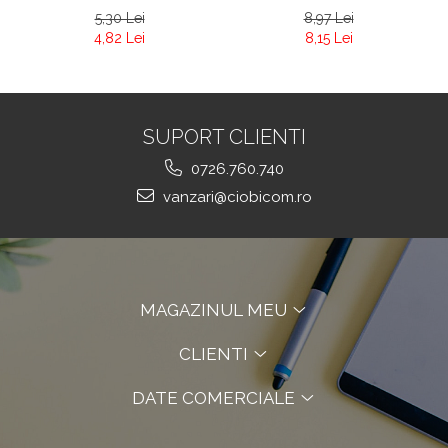
5,30 Lei
8,97 Lei
4,82 Lei
8,15 Lei
SUPORT CLIENTI
0726.760.740
vanzari@ciobicom.ro
MAGAZINUL MEU
CLIENTI
DATE COMERCIALE