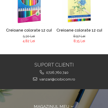
Creioane colorate 12 culori Yalong 830041
Creioane colorate 12 culor
5,30 Lei
8,97 Lei
4,82 Lei
8,15 Lei
SUPORT CLIENTI
0726.760.740
vanzari@ciobicom.ro
MAGAZINUL MEU