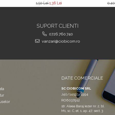
1,50 Lei
1,36 Lei
0,40
SUPORT CLIENTI
0726.760.740
vanzari@ciobicom.ro
DATE COMERCIALE
SC CIOBICOM SRL
ata
J40/14593/1994
tur
RO6037912
uselor
str. Aleea Baraj Iezer nr. 2, bl.
M1, sc. C, et. 1, ap. 47, sect. 3