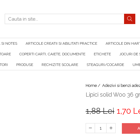
SI NOTES
ARTICOLE CREATII SI ABILITATI PRACTICE
ARTICOLE DIN HAR
ATOARE
COPERTI CARTI, CAIETE, DOCUMENTE
ETICHETE
JOCURI DE 
TORI
PRODUSE
RECHIZITE SCOLARE
STEAGURI/COCARDE
UMB
Home /
Adezivi si benzi ade
Lipici solid Woo 36 g
1,88 Lei
1,70 L
A