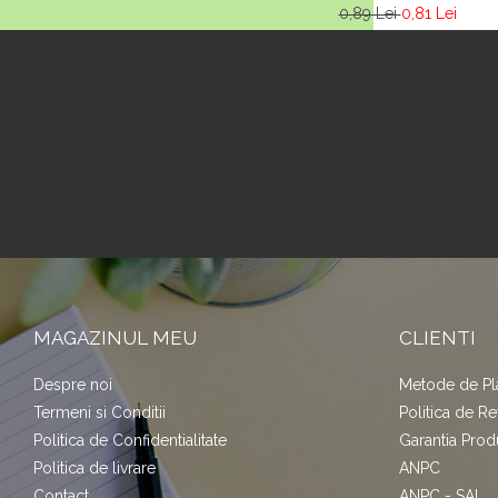
0,89 Lei
0,81 Lei
MAGAZINUL MEU
CLIENTI
Despre noi
Metode de Pl
Termeni si Conditii
Politica de Re
Politica de Confidentialitate
Garantia Prod
Politica de livrare
ANPC
Contact
ANPC - SAL