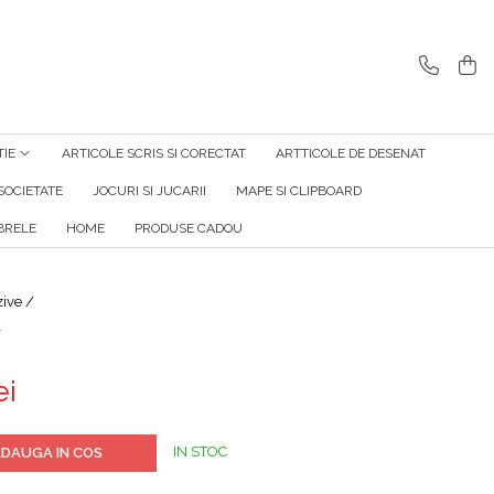
TIE
ARTICOLE SCRIS SI CORECTAT
ARTTICOLE DE DESENAT
SOCIETATE
JOCURI SI JUCARII
MAPE SI CLIPBOARD
RELE
HOME
PRODUSE CADOU
zive /
r
ei
IN STOC
DAUGA IN COS