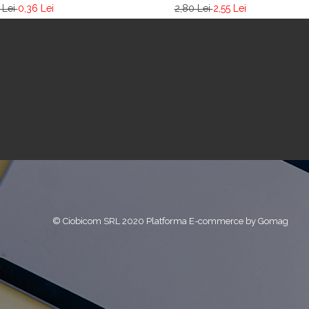
 Lei
0,36 Lei
2,80 Lei
2,55 Lei
© Ciobicom SRL 2020
Platforma E-commerce by Gomag