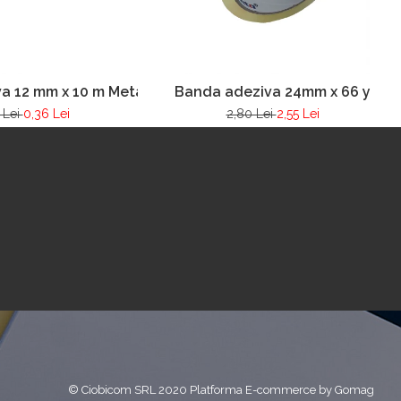
a 12 mm x 10 m Metalizata
Banda adeziva 24mm x 66 y
 Lei
0,36 Lei
2,80 Lei
2,55 Lei
© Ciobicom SRL 2020
Platforma E-commerce by Gomag