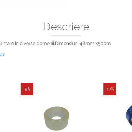
Descriere
buintare in diverse domenii.Dimensiuni 48mm x500m
dus
-9%
-10%