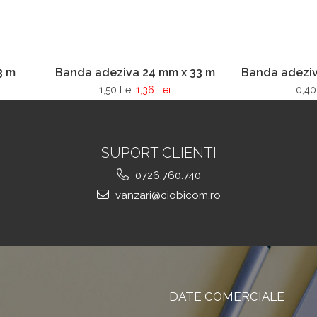
3 m
Banda adeziva 24 mm x 33 m
Banda adeziv
1,50 Lei
1,36 Lei
0,40
SUPORT CLIENTI
0726.760.740
vanzari@ciobicom.ro
DATE COMERCIALE