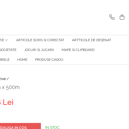
TIE
ARTICOLE SCRIS SI CORECTAT
ARTTICOLE DE DESENAT
SOCIETATE
JOCURI SI JUCARII
MAPE SI CLIPBOARD
RELE
HOME
PRODUSE CADOU
zive /
m x 500m
 Lei
IN STOC
DAUGA IN COS