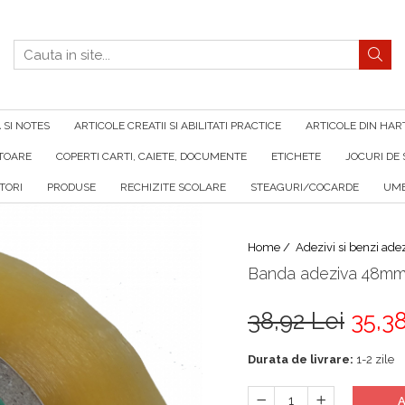
SI NOTES
ARTICOLE CREATII SI ABILITATI PRACTICE
ARTICOLE DIN HAR
ATOARE
COPERTI CARTI, CAIETE, DOCUMENTE
ETICHETE
JOCURI DE 
TORI
PRODUSE
RECHIZITE SCOLARE
STEAGURI/COCARDE
UMB
Home /
Adezivi si benzi ade
Banda adeziva 48m
38,92 Lei
35,38
Durata de livrare:
1-2 zile
A