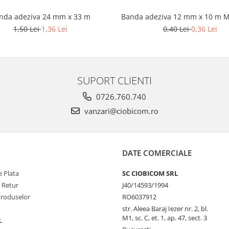
nda adeziva 24 mm x 33 m
Banda adeziva 12 mm x 10 m M
1,50 Lei
1,36 Lei
0,40 Lei
0,36 Lei
SUPORT CLIENTI
0726.760.740
vanzari@ciobicom.ro
DATE COMERCIALE
 Plata
SC CIOBICOM SRL
e Retur
J40/14593/1994
Produselor
RO6037912
str. Aleea Baraj Iezer nr. 2, bl.
M1, sc. C, et. 1, ap. 47, sect. 3
L