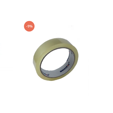
-9%
-9%