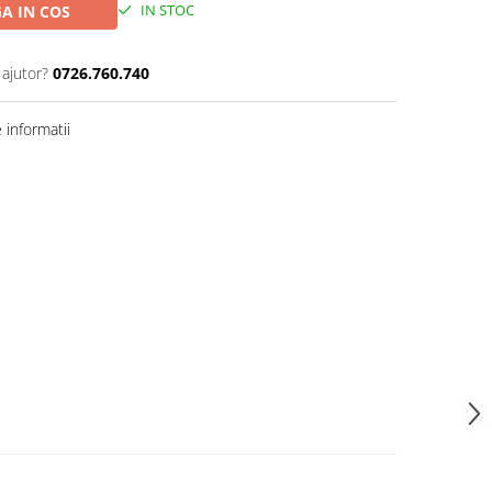
IN STOC
A IN COS
 ajutor?
0726.760.740
informatii