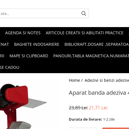
AGENDA SI NOTES
ARTICOLE CREATII SI ABILITATI PRACTICE
ENAT
BAGHETE INDOSARIERE
BIBLIORAFT,DOSARE ,SEPARATOA
RII
MAPE SI CLIPBOARD
PANOURI,TABLA MAGNETICA.NUMARA
SE CADOU
Home /
Adezivi si benzi adeziv
Aparat banda adeziva 
23,89 Lei
21,71 Lei
Durata de livrare:
1-2 zile