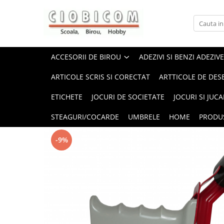
Accesorii de birou
Articole din hartie
Alonje
Cartoane
ACCESORII DE BIROU
ADEZIVI SI BENZI ADEZIVE
Capsatoare,capse,decapsatoare
Notes-uri adezive
ARTICOLE SCRIS SI CORECTAT
ARTTICOLE DE DES
Foarfeci si cuttere
Plicuri
ETICHETE
JOCURI DE SOCIETATE
JOCURI SI JUCA
Perforatoare
Role casa marcat si fax
Suporti birou
Tipizate
STEAGURI/COCARDE
UMBRELE
HOME
PRODU
-9%