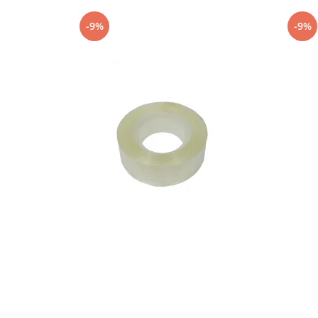
-9%
-9%