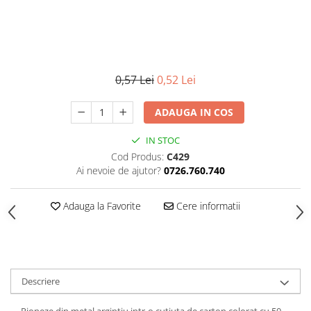
0,57 Lei
0,52 Lei
ADAUGA IN COS
IN STOC
Cod Produs:
C429
Ai nevoie de ajutor?
0726.760.740
Adauga la Favorite
Cere informatii
Descriere
Pioneze din metal argintiu intr-o cutiuta de carton colorat cu 50