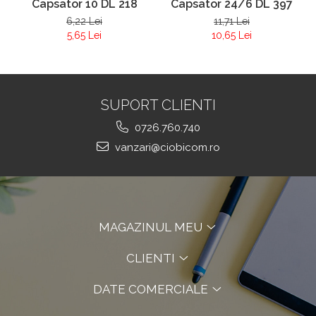
Capsator 10 DL 218
Capsator 24/6 DL 397
6,22 Lei
11,71 Lei
5,65 Lei
10,65 Lei
SUPORT CLIENTI
0726.760.740
vanzari@ciobicom.ro
MAGAZINUL MEU
CLIENTI
DATE COMERCIALE