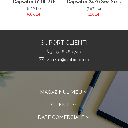
Capsator 10 DL 218
Capsator 24/6 Sea Song 3
6,22 Lei
7,87 Lei
5,65 Lei
7,15 Lei
SUPORT CLIENTI
0726.760.740
vanzari@ciobicom.ro
MAGAZINUL MEU
CLIENTI
DATE COMERCIALE