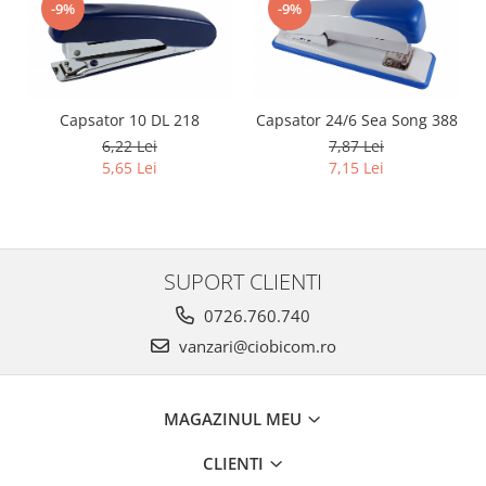
-9%
-9%
Capsator 10 DL 218
Capsator 24/6 Sea Song 388
6,22 Lei
7,87 Lei
5,65 Lei
7,15 Lei
SUPORT CLIENTI
0726.760.740
vanzari@ciobicom.ro
MAGAZINUL MEU
CLIENTI