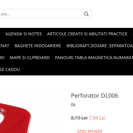
AGENDA SI NOTES
ARTICOLE CREATII SI ABILITATI PRACTICE
ENAT
BAGHETE INDOSARIERE
BIBLIORAFT,DOSARE ,SEPARATOA
RII
MAPE SI CLIPBOARD
PANOURI,TABLA MAGNETICA.NUMARA
SE CADOU
Perforator DL006
DL
8,73 Lei
7,94 Lei
STOC EPUIZAT