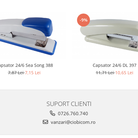
-9%
psator 24/6 Sea Song 388
Capsator 24/6 DL 397
7,87 Lei
7,15 Lei
11,71 Lei
10,65 Lei
SUPORT CLIENTI
0726.760.740
vanzari@ciobicom.ro