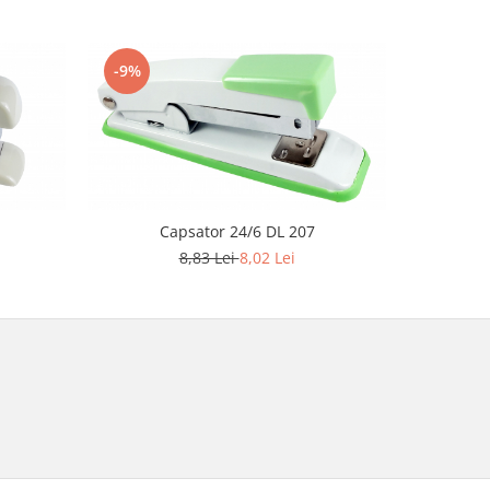
-9%
-9%
Capsator 24/6 DL 207
8,83 Lei
8,02 Lei