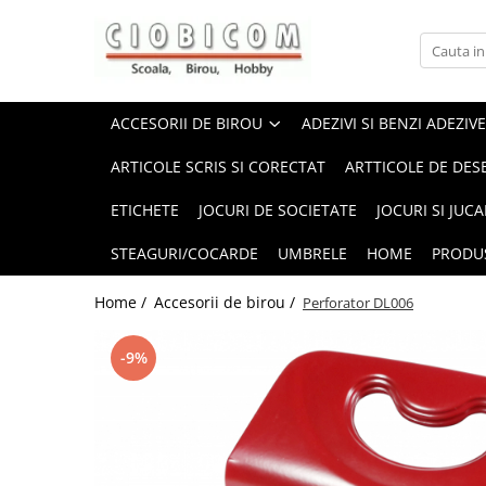
Accesorii de birou
Articole din hartie
Alonje
Cartoane
ACCESORII DE BIROU
ADEZIVI SI BENZI ADEZIVE
Capsatoare,capse,decapsatoare
Notes-uri adezive
ARTICOLE SCRIS SI CORECTAT
ARTTICOLE DE DES
Foarfeci si cuttere
Plicuri
ETICHETE
JOCURI DE SOCIETATE
JOCURI SI JUCA
Perforatoare
Role casa marcat si fax
Suporti birou
Tipizate
STEAGURI/COCARDE
UMBRELE
HOME
PRODU
Home /
Accesorii de birou /
Perforator DL006
-9%