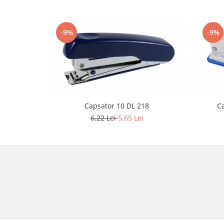
-9%
-9%
Capsator 10 DL 218
Ca
6,22 Lei
5,65 Lei