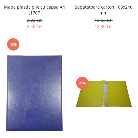
Mapa plastic plic cu capsa A4
Sepatatoare carton 105x240
,1707
mm
2,72 Lei
13,53 Lei
2,48 Lei
12,30 Lei
-9%
-9%