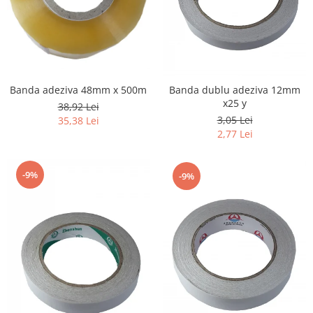
Banda adeziva 48mm x 500m
Banda dublu adeziva 12mm
x25 y
38,92 Lei
3,05 Lei
35,38 Lei
2,77 Lei
-9%
-9%