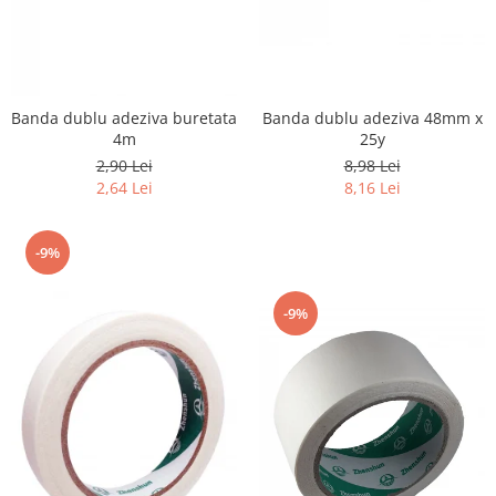
Banda dublu adeziva 48mm x
Banda dublu adeziva buretata
25y
4m
8,98 Lei
2,90 Lei
8,16 Lei
2,64 Lei
-9%
-9%