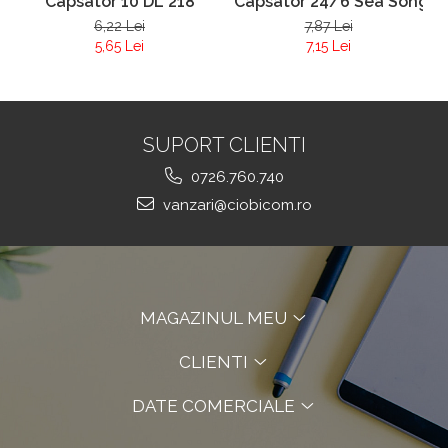
Capsator 10 DL 218
Capsator 24/6 Sea Song 3
6,22 Lei
7,87 Lei
5,65 Lei
7,15 Lei
SUPORT CLIENTI
0726.760.740
vanzari@ciobicom.ro
MAGAZINUL MEU
CLIENTI
DATE COMERCIALE