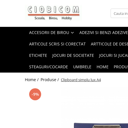
Accesorii de birou
Articole din hartie
Alonje
Cartoane
ACCESORII DE BIROU
ADEZIVI SI BENZI ADEZIVE
Capsatoare,capse,decapsatoare
Notes-uri adezive
ARTICOLE SCRIS SI CORECTAT
ARTTICOLE DE DES
Foarfeci si cuttere
Plicuri
ETICHETE
JOCURI DE SOCIETATE
JOCURI SI JUCA
Perforatoare
Role casa marcat si fax
Suporti birou
Tipizate
STEAGURI/COCARDE
UMBRELE
HOME
PRODU
Home /
Produse /
Clipboard simplu lux A4
-9%