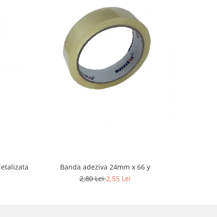
-9%
etalizata
Banda adeziva 24mm x 66 y
Band
2,80 Lei
2,55 Lei