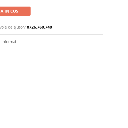
A IN COS
voie de ajutor?
0726.760.740
informatii