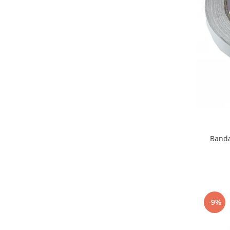
Banda
-9%