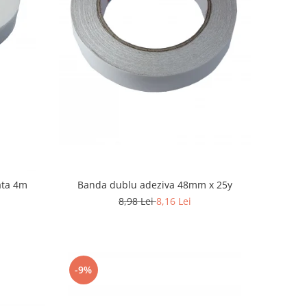
Banda dublu adeziva 48mm x 25y
ata 4m
8,98 Lei
8,16 Lei
-9%