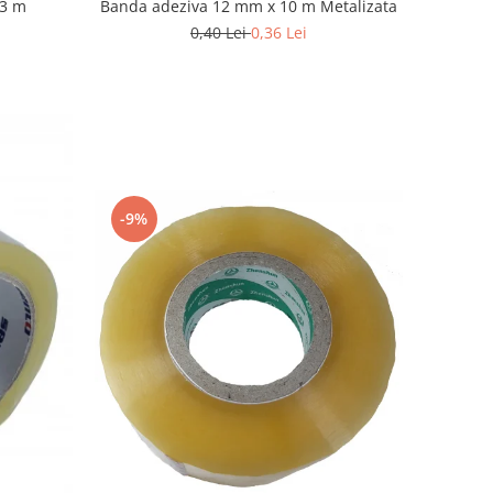
33 m
Banda adeziva 12 mm x 10 m Metalizata
0,40 Lei
0,36 Lei
-9%