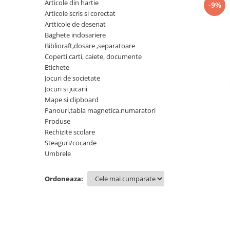
Articole din hartie
-9%
Articole scris si corectat
Artticole de desenat
Baghete indosariere
Biblioraft,dosare ,separatoare
Coperti carti, caiete, documente
Etichete
Jocuri de societate
Jocuri si jucarii
Mape si clipboard
Panouri,tabla magnetica.numaratori
Produse
Rechizite scolare
Steaguri/cocarde
Umbrele
Ordoneaza: