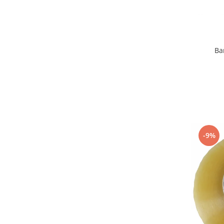
Ba
-9%