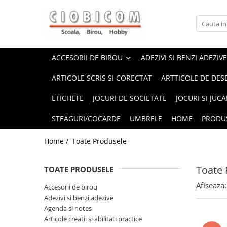
Accesorii de birou
Articole din hartie
Alonje
Cartoane
ACCESORII DE BIROU
ADEZIVI SI BENZI ADEZIVE
Capsatoare,capse,decapsatoare
Notes-uri adezive
ARTICOLE SCRIS SI CORECTAT
ARTTICOLE DE DES
Foarfeci si cuttere
Plicuri
ETICHETE
JOCURI DE SOCIETATE
JOCURI SI JUCA
Perforatoare
Role casa marcat si fax
Suporti birou
Tipizate
STEAGURI/COCARDE
UMBRELE
HOME
PRODU
Home /
Toate Produsele
Toate 
TOATE PRODUSELE
Afiseaza:
Accesorii de birou
Adezivi si benzi adezive
Agenda si notes
Articole creatii si abilitati practice