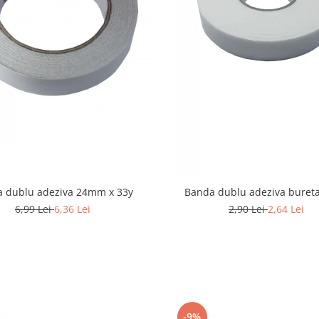
 dublu adeziva 24mm x 33y
Banda dublu adeziva buret
6,99 Lei
6,36 Lei
2,90 Lei
2,64 Lei
-9%