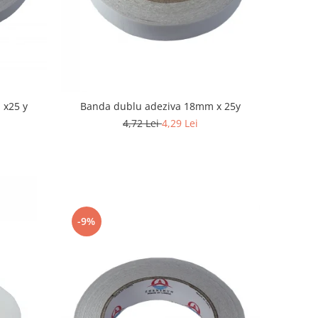
 x25 y
Banda dublu adeziva 18mm x 25y
4,72 Lei
4,29 Lei
-9%