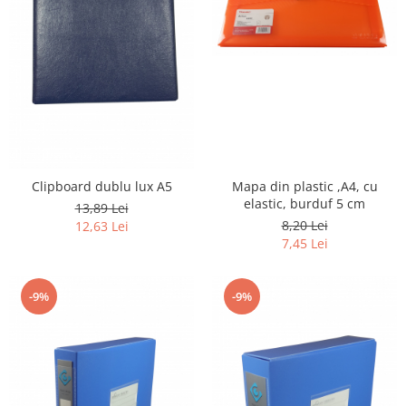
Clipboard dublu lux A5
Mapa din plastic ,A4, cu
elastic, burduf 5 cm
13,89 Lei
8,20 Lei
12,63 Lei
7,45 Lei
-9%
-9%