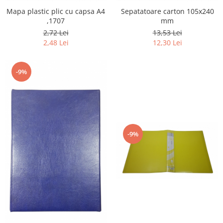
Mapa plastic plic cu capsa A4
Sepatatoare carton 105x240
,1707
mm
2,72 Lei
13,53 Lei
2,48 Lei
12,30 Lei
-9%
-9%