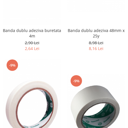
Banda dublu adeziva 48mm x
Banda dublu adeziva buretata
25y
4m
8,98 Lei
2,90 Lei
8,16 Lei
2,64 Lei
-9%
-9%