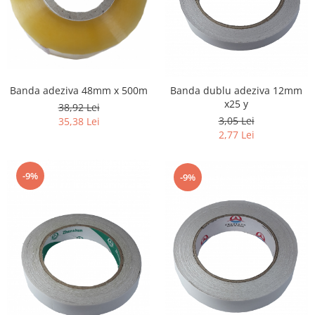
Banda adeziva 48mm x 500m
Banda dublu adeziva 12mm
x25 y
38,92 Lei
3,05 Lei
35,38 Lei
2,77 Lei
-9%
-9%