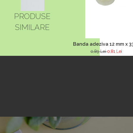
PRODUSE
SIMILARE
Banda adeziva 12 mm x 3
0,89 Lei
0,81 Lei