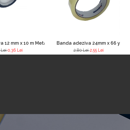
a 12 mm x 10 m Metalizata
Banda adeziva 24mm x 66 y
 Lei
0,36 Lei
2,80 Lei
2,55 Lei