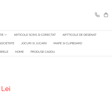
TIE
ARTICOLE SCRIS SI CORECTAT
ARTTICOLE DE DESENAT
SOCIETATE
JOCURI SI JUCARII
MAPE SI CLIPBOARD
RELE
HOME
PRODUSE CADOU
 Lei