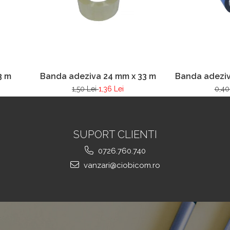
3 m
Banda adeziva 24 mm x 33 m
Banda adeziv
1,50 Lei
1,36 Lei
0,40
SUPORT CLIENTI
0726.760.740
vanzari@ciobicom.ro