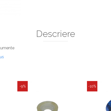
Descriere
ocumente
dus
-9%
-10%