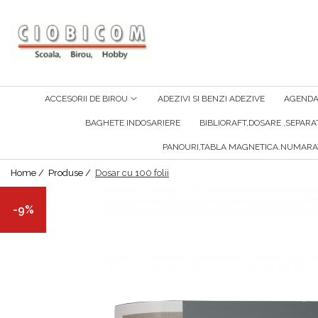
Accesorii de birou
Articole din hartie
Alonje
Cartoane
ACCESORII DE BIROU
ADEZIVI SI BENZI ADEZIVE
AGENDA 
Capsatoare,capse,decapsatoare
Notes-Uri Adezive
BAGHETE INDOSARIERE
BIBLIORAFT,DOSARE ,SEPAR
Foarfeci Si Cuttere
Plicuri
PANOURI,TABLA MAGNETICA.NUMARA
Perforatoare
Role Casa Marcat Si Fax
Home /
Produse /
Dosar cu 100 folii
Suporti Birou
Tipizate
-9%