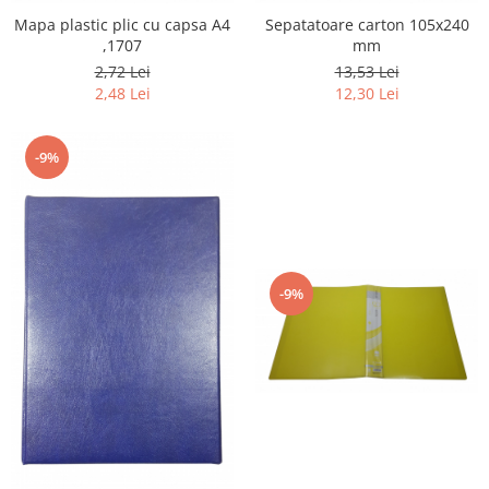
Mapa plastic plic cu capsa A4
Sepatatoare carton 105x240
,1707
mm
2,72 Lei
13,53 Lei
2,48 Lei
12,30 Lei
-9%
-9%