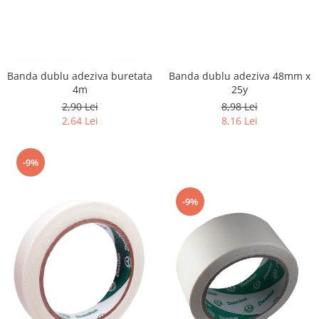
Banda dublu adeziva 48mm x
Banda dublu adeziva buretata
25y
4m
8,98 Lei
2,90 Lei
8,16 Lei
2,64 Lei
-9%
-9%