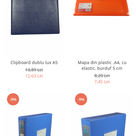
Clipboard dublu lux A5
Mapa din plastic ,A4, cu
elastic, burduf 5 cm
13,89 Lei
8,20 Lei
12,63 Lei
7,45 Lei
-9%
-9%