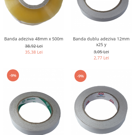
Banda adeziva 48mm x 500m
Banda dublu adeziva 12mm
x25 y
38,92 Lei
3,05 Lei
35,38 Lei
2,77 Lei
-9%
-9%