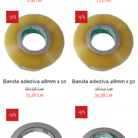
-9%
-9%
Banda adeziva 48mm x 1000 m
Banda adeziva 48mm x 50
80,58 Lei
38,92 Lei
73,26 Lei
35,38 Lei
-9%
-9%