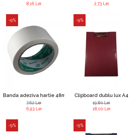
8,16 Lei
2,73 Lei
-9%
-9%
Banda adeziva hartie 48mm x 30m
Clipboard dublu lux A4
7,62 Lei
19,80 Lei
6,93 Lei
18,00 Lei
-9%
-9%