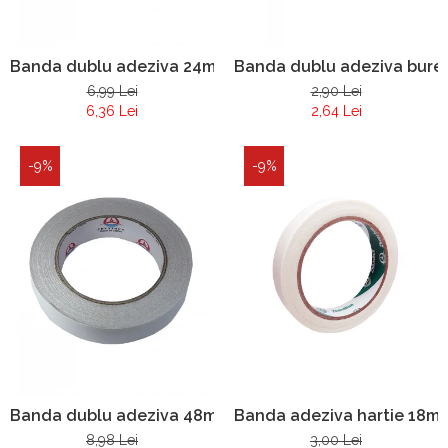
Banda dublu adeziva 24mm x 33y
Banda dublu adeziva bure
6,99 Lei
2,90 Lei
6,36 Lei
2,64 Lei
-9%
-9%
Banda dublu adeziva 48mm x 25y
Banda adeziva hartie 18m
8,98 Lei
3,00 Lei