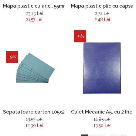
Mapa plastic cu arici, 55mm
Mapa plastic plic cu capsa 
23,73 Lei
2,72 Lei
21,57 Lei
2,48 Lei
-9%
-9%
Sepatatoare carton 105x240 mm
Caiet Mecanic A5, cu 2 Ine
13,53 Lei
14,85 Lei
12,30 Lei
13,50 Lei