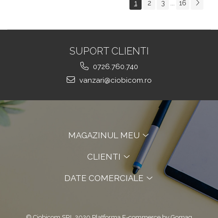
1
2
3
16
...
SUPORT CLIENTI
0726.760.740
vanzari@ciobicom.ro
MAGAZINUL MEU
CLIENTI
DATE COMERCIALE
© Ciobicom SRL 2020
Platforma E-commerce by Gomag