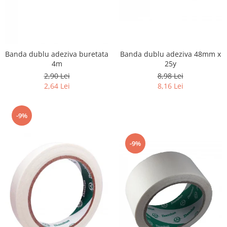
Banda dublu adeziva 48mm x
Banda dublu adeziva buretata
25y
4m
8,98 Lei
2,90 Lei
8,16 Lei
2,64 Lei
-9%
-9%