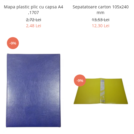
Mapa plastic plic cu capsa A4
Sepatatoare carton 105x240
,1707
mm
2,72 Lei
13,53 Lei
2,48 Lei
12,30 Lei
-9%
-9%