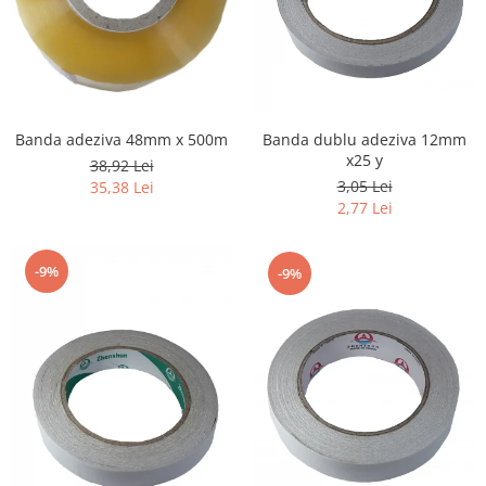
Banda adeziva 48mm x 500m
Banda dublu adeziva 12mm
x25 y
38,92 Lei
3,05 Lei
35,38 Lei
2,77 Lei
-9%
-9%