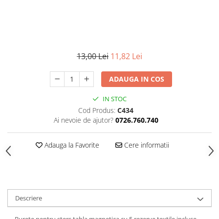
13,00 Lei
11,82 Lei
ADAUGA IN COS
IN STOC
Cod Produs:
C434
Ai nevoie de ajutor?
0726.760.740
Adauga la Favorite
Cere informatii
Descriere
Burete pentru sters tabla magnetica cu 5 rezerve textile incluse