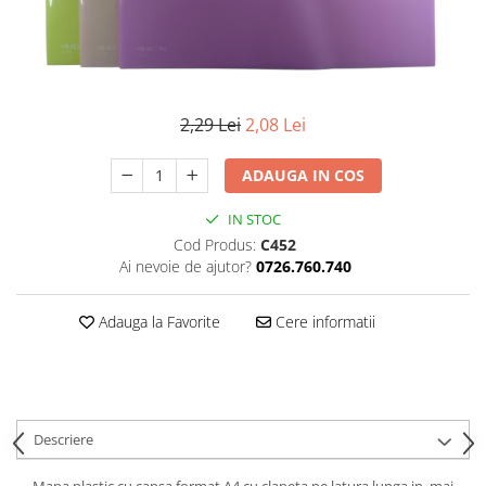
2,29 Lei
2,08 Lei
ADAUGA IN COS
IN STOC
Cod Produs:
C452
Ai nevoie de ajutor?
0726.760.740
Adauga la Favorite
Cere informatii
Descriere
Mapa plastic cu capsa format A4 cu clapeta pe latura lunga in mai