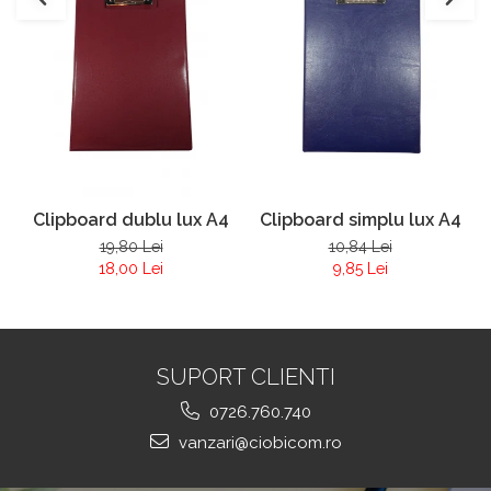
Clipboard dublu lux A4
Clipboard simplu lux A4
19,80 Lei
10,84 Lei
18,00 Lei
9,85 Lei
SUPORT CLIENTI
0726.760.740
vanzari@ciobicom.ro