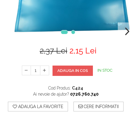
2,37 Lei
2,15 Lei
IN STOC
ADAUGA IN COS
Cod Produs:
C424
Ai nevoie de ajutor?
0726.760.740
ADAUGA LA FAVORITE
CERE INFORMATII