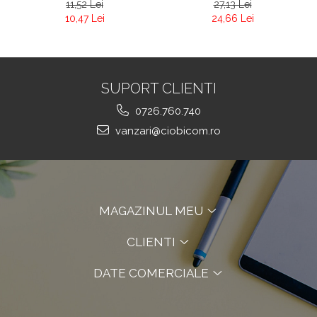
11,52 Lei
27,13 Lei
10,47 Lei
24,66 Lei
SUPORT CLIENTI
0726.760.740
vanzari@ciobicom.ro
MAGAZINUL MEU
CLIENTI
DATE COMERCIALE