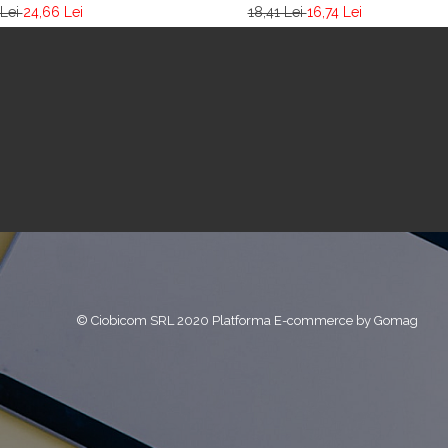
 Lei
24,66 Lei
18,41 Lei
16,74 Lei
© Ciobicom SRL 2020
Platforma E-commerce by Gomag