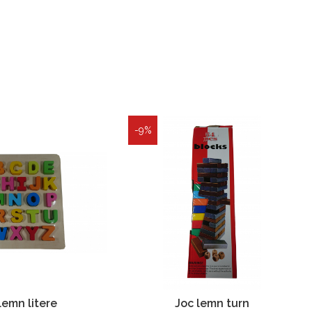
-9%
lemn litere
Joc lemn turn