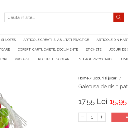
SI NOTES
ARTICOLE CREATII SI ABILITATI PRACTICE
ARTICOLE DIN HAR
ATOARE
COPERTI CARTI, CAIETE, DOCUMENTE
ETICHETE
JOCURI DE 
TORI
PRODUSE
RECHIZITE SCOLARE
STEAGURI/COCARDE
UMB
Home /
Jocuri si jucarii /
Galetusa de nisip pat
17,55 Lei
15,95
A