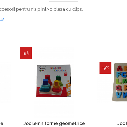
esorii pentru nisip intr-o plasa cu clips.
dus
-9%
-9%
te
Joc 
Joc lemn forme geometrice