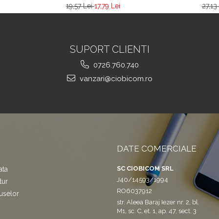
27,13
19,57 Lei
17,79 Lei
SUPORT CLIENTI
0726.760.740
vanzari@ciobicom.ro
DATE COMERCIALE
SC CIOBICOM SRL
ata
J40/14593/1994
tur
RO6037912
uselor
str. Aleea Baraj Iezer nr. 2, bl.
M1, sc. C, et. 1, ap. 47, sect. 3