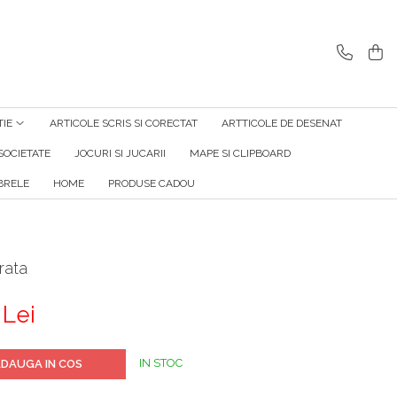
TIE
ARTICOLE SCRIS SI CORECTAT
ARTTICOLE DE DESENAT
SOCIETATE
JOCURI SI JUCARII
MAPE SI CLIPBOARD
RELE
HOME
PRODUSE CADOU
rata
 Lei
IN STOC
DAUGA IN COS