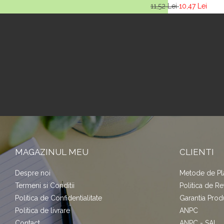
11,52 Lei
10,47 Lei
MAGAZINUL MEU
CLIENTI
Despre noi
Metode de Pl
Termeni si Conditii
Politica de Re
Politica de Confidentialitate
Garantia Prod
Politica de livrare
ANPC
Contact
ANPC - SAL