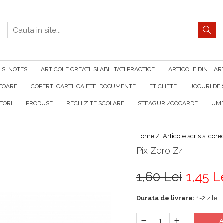
SI NOTES
ARTICOLE CREATII SI ABILITATI PRACTICE
ARTICOLE DIN HAR
ATOARE
COPERTI CARTI, CAIETE, DOCUMENTE
ETICHETE
JOCURI DE 
TORI
PRODUSE
RECHIZITE SCOLARE
STEAGURI/COCARDE
UMB
Home /
Articole scris si core
Pix Zero Z4
1,60 Lei
1,45 L
Durata de livrare:
1-2 zile
A