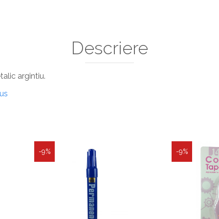
Descriere
lic argintiu.
dus
-9%
-9%