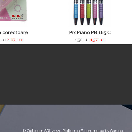
 corectoare
Pix Piano PB 165 C
 Lei
4,07 Lei
1,50 Lei
1,37 Lei
© Ciobicom SRL 2020
Platforma E-commerce by Gomag