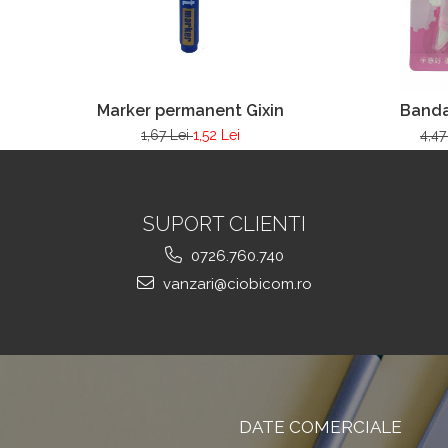
Marker permanent Gixin
Banda
1,67 Lei
1,52 Lei
4,47
SUPORT CLIENTI
0726.760.740
vanzari@ciobicom.ro
DATE COMERCIALE