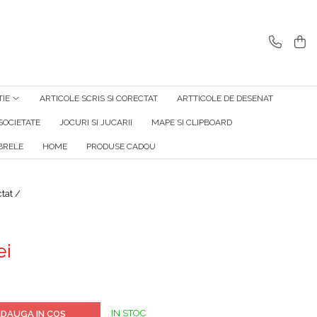
TIE
ARTICOLE SCRIS SI CORECTAT
ARTTICOLE DE DESENAT
SOCIETATE
JOCURI SI JUCARII
MAPE SI CLIPBOARD
RELE
HOME
PRODUSE CADOU
ctat /
ei
IN STOC
DAUGA IN COS