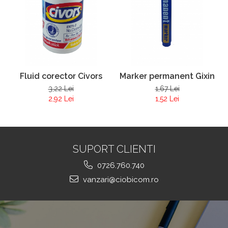
Fluid corector Civors
Marker permanent Gixin
3,22 Lei
1,67 Lei
2,92 Lei
1,52 Lei
SUPORT CLIENTI
0726.760.740
vanzari@ciobicom.ro