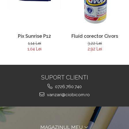
Pix Sunrise P12
Fluid corector Civors
1,14 Lei
3,22 Lei
1,04 Lei
2,92 Lei
SUPORT CLIENTI
0726.760.740
vanzari@ciobicom.ro
MAGAZINUL MEU