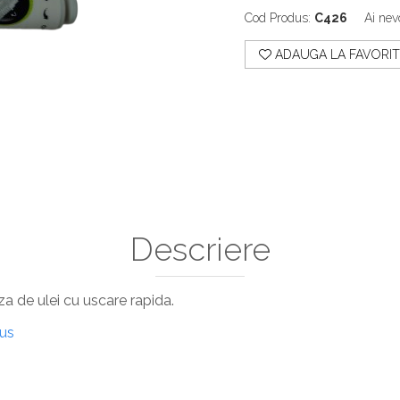
Cod Produs:
C426
Ai nev
ADAUGA LA FAVORIT
Descriere
 de ulei cu uscare rapida.
dus