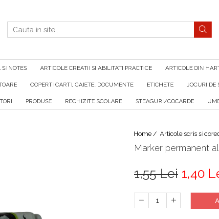
SI NOTES
ARTICOLE CREATII SI ABILITATI PRACTICE
ARTICOLE DIN HAR
ATOARE
COPERTI CARTI, CAIETE, DOCUMENTE
ETICHETE
JOCURI DE 
TORI
PRODUSE
RECHIZITE SCOLARE
STEAGURI/COCARDE
UMB
Home /
Articole scris si core
Marker permanent a
1,55 Lei
1,40 L
A