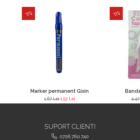
-9%
-9%
Marker permanent Gixin
Banda
1,67 Lei
1,52 Lei
4,47
SUPORT CLIENTI
0726.760.740