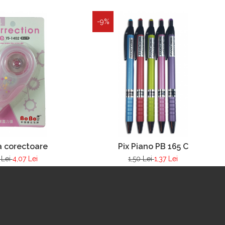
-9%
 corectoare
Pix Piano PB 165 C
 Lei
4,07 Lei
1,50 Lei
1,37 Lei