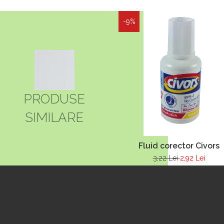
-9%
PRODUSE
SIMILARE
Fluid corector Civors
3,22 Lei
2,92 Lei