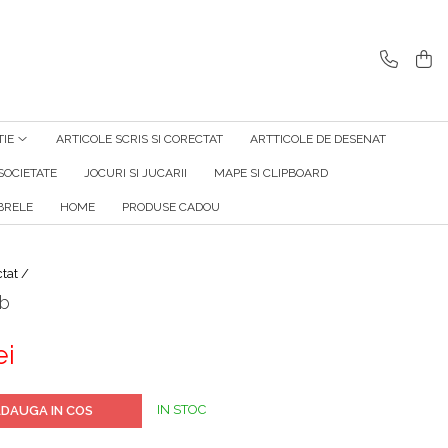
TIE
ARTICOLE SCRIS SI CORECTAT
ARTTICOLE DE DESENAT
SOCIETATE
JOCURI SI JUCARII
MAPE SI CLIPBOARD
RELE
HOME
PRODUSE CADOU
ctat /
lb
ei
IN STOC
DAUGA IN COS