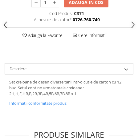
ADAUGA IN COS
Cod Produs:
C371
Ai nevoie de ajutor?
0726.760.740
Adauga la Favorite
Cere informatii
Descriere
Set creioane de desen diverse tarii intr-o cutie de carton cu 12
buc. Setul contine urmatoarele creioane :
2H,H,F,HB,B,2B,3B,4B,5B,6B,7B,8B x 1
Informatii conformitate produs
PRODUSE SIMILARE