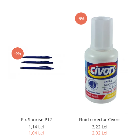
-9%
-9%
Pix Sunrise P12
Fluid corector Civors
1,14 Lei
3,22 Lei
1,04 Lei
2,92 Lei