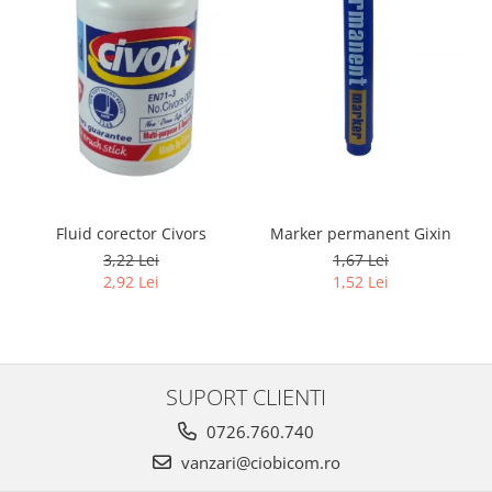
Fluid corector Civors
Marker permanent Gixin
3,22 Lei
1,67 Lei
2,92 Lei
1,52 Lei
SUPORT CLIENTI
0726.760.740
vanzari@ciobicom.ro