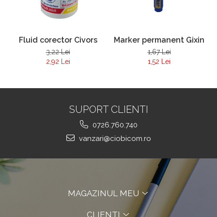
Fluid corector Civors
Marker permanent Gixin
3,22 Lei
1,67 Lei
2,92 Lei
1,52 Lei
SUPORT CLIENTI
0726.760.740
vanzari@ciobicom.ro
MAGAZINUL MEU
CLIENTI