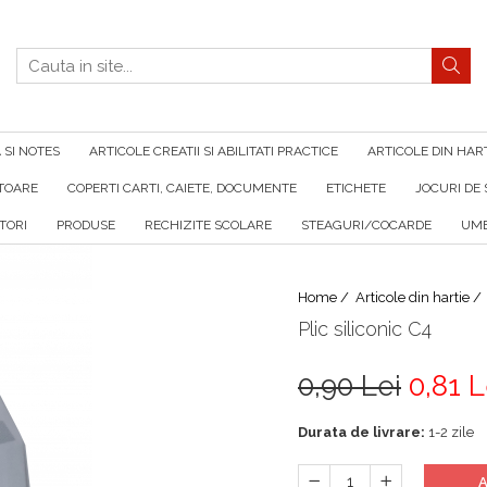
SI NOTES
ARTICOLE CREATII SI ABILITATI PRACTICE
ARTICOLE DIN HAR
ATOARE
COPERTI CARTI, CAIETE, DOCUMENTE
ETICHETE
JOCURI DE 
TORI
PRODUSE
RECHIZITE SCOLARE
STEAGURI/COCARDE
UMB
Home /
Articole din hartie /
Plic siliconic C4
0,90 Lei
0,81 L
Durata de livrare:
1-2 zile
A