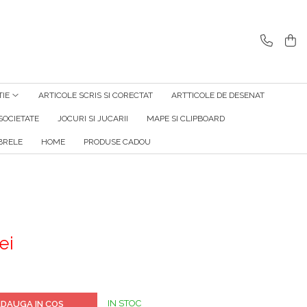
TIE
ARTICOLE SCRIS SI CORECTAT
ARTTICOLE DE DESENAT
SOCIETATE
JOCURI SI JUCARII
MAPE SI CLIPBOARD
RELE
HOME
PRODUSE CADOU
ei
IN STOC
DAUGA IN COS