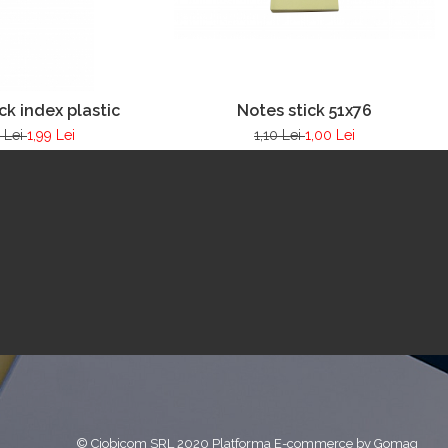
Notes stick 51x76
ck index plastic
1,10 Lei
1,00 Lei
 Lei
1,99 Lei
© Ciobicom SRL 2020
Platforma E-commerce by Gomag