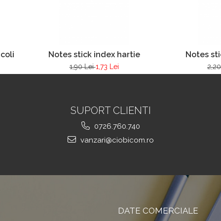
coli
Notes stick index hartie
Notes sti
1,90 Lei
1,73 Lei
2,20
SUPORT CLIENTI
0726.760.740
vanzari@ciobicom.ro
DATE COMERCIALE