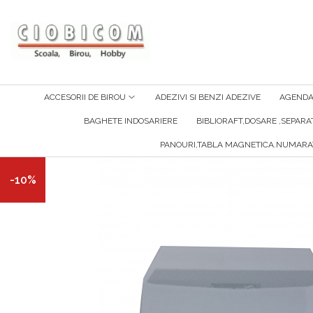
Accesorii de birou
Articole din hartie
Alonje
Cartoane
ACCESORII DE BIROU
ADEZIVI SI BENZI ADEZIVE
AGENDA 
Capsatoare,capse,decapsatoare
Notes-Uri Adezive
BAGHETE INDOSARIERE
BIBLIORAFT,DOSARE ,SEPAR
Foarfeci Si Cuttere
Plicuri
PANOURI,TABLA MAGNETICA.NUMARA
Perforatoare
Role Casa Marcat Si Fax
Suporti Birou
Tipizate
-10%