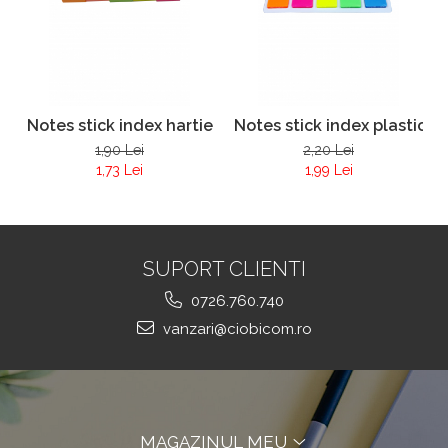
Notes stick index hartie
Notes stick index plastic
1,90 Lei
2,20 Lei
1,73 Lei
1,99 Lei
SUPORT CLIENTI
0726.760.740
vanzari@ciobicom.ro
MAGAZINUL MEU